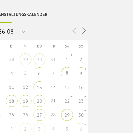
ANSTALTUNGSKALENDER
O
DI
MI
DO
FR
SA
SO
+
7
28
29
30
31
1
2
+
8
4
5
6
7
9
0
11
12
13
14
15
16
+
+
7
21
18
19
20
22
23
+
4
25
26
28
27
29
30
+
1
1
4
2
3
5
6