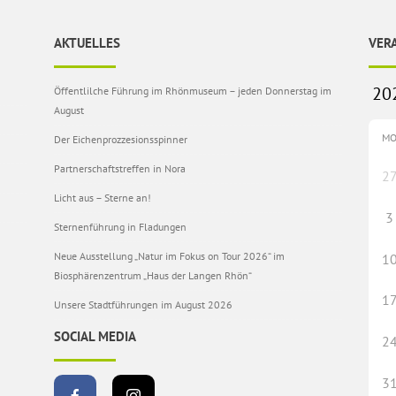
AKTUELLES
VER
Öffentlilche Führung im Rhönmuseum – jeden Donnerstag im
August
M
Der Eichenprozzesionsspinner
Partnerschaftstreffen in Nora
2
Licht aus – Sterne an!
3
Sternenführung in Fladungen
Neue Ausstellung „Natur im Fokus on Tour 2026“ im
1
Biosphärenzentrum „Haus der Langen Rhön“
1
Unsere Stadtführungen im August 2026
SOCIAL MEDIA
2
3