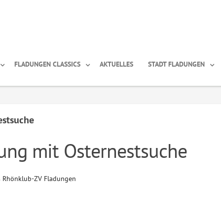
FLADUNGEN CLASSICS
AKTUELLES
STADT FLADUNGEN
estsuche
g mit Osternestsuche
 Rhönklub-ZV Fladungen