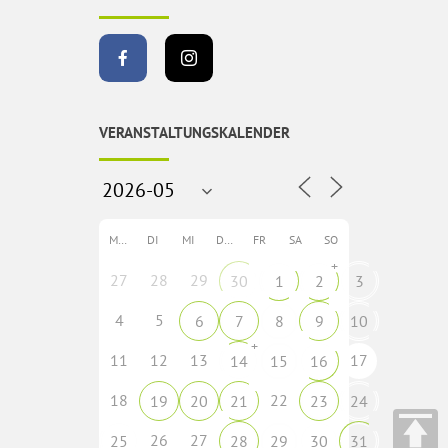
VERANSTALTUNGSKALENDER
MO
DI
MI
DO
FR
SA
SO
+
27
28
29
30
1
2
3
4
5
6
7
8
9
10
+
11
12
13
17
14
15
16
18
22
19
20
21
23
24
26
27
25
28
29
30
31