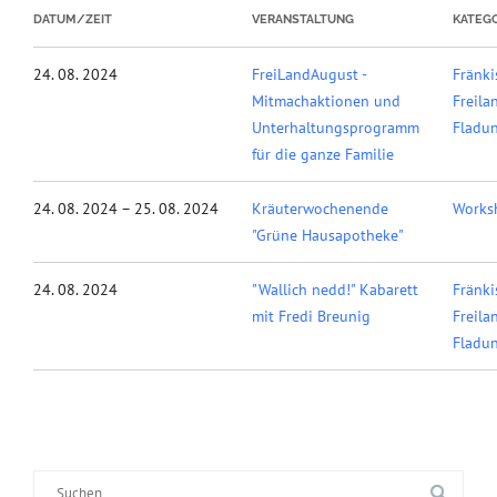
DATUM/ZEIT
VERANSTALTUNG
KATEGO
24. 08. 2024
FreiLandAugust -
Fränki
Mitmachaktionen und
Freil
Unterhaltungsprogramm
Fladu
für die ganze Familie
24. 08. 2024 – 25. 08. 2024
Kräuterwochenende
Works
"Grüne Hausapotheke"
24. 08. 2024
"Wallich nedd!" Kabarett
Fränki
mit Fredi Breunig
Freil
Fladu
Suche