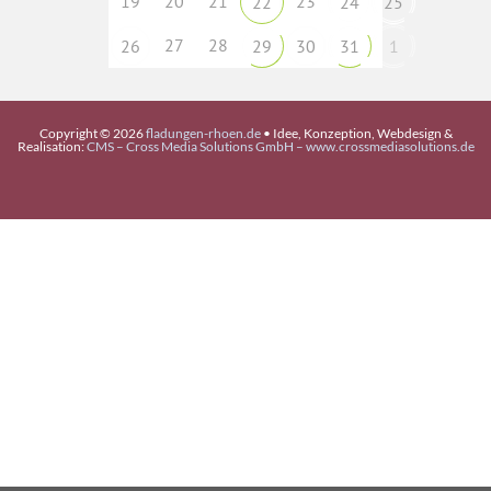
19
20
21
23
22
24
25
27
28
26
29
30
31
1
Copyright © 2026
fladungen-rhoen.de
• Idee, Konzeption, Webdesign &
Realisation:
CMS – Cross Media Solutions GmbH – www.crossmediasolutions.de