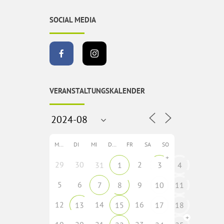
SOCIAL MEDIA
VERANSTALTUNGSKALENDER
MO
DI
MI
DO
FR
SA
SO
+
29
30
2
31
1
3
4
5
6
7
8
9
10
11
12
14
16
13
15
17
18
+