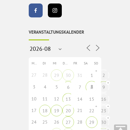
VERANSTALTUNGSKALENDER
MO
DI
MI
DO
FR
SA
SO
+
27
28
29
30
31
1
2
+
8
3
4
5
6
7
9
10
11
12
13
14
15
16
+
+
17
21
18
19
20
22
23
+
24
25
26
28
27
29
30
+