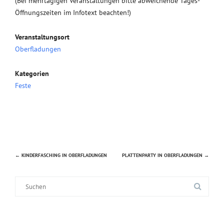
(Bei mehrtägigen Veranstaltungen bitte abweichende Tages-
Öffnungszeiten im Infotext beachten!)
Veranstaltungsort
Oberfladungen
Kategorien
Feste
←
KINDERFASCHING IN OBERFLADUNGEN
PLATTENPARTY IN OBERFLADUNGEN
→
Beitragsnavigation
Suche
nach: