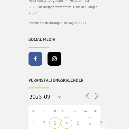
Neue Ausstellung „Natur im Fokus on Tour
2026“ im Biosphärenzentrum „Haus der Langen
Rhön“
Unsere Stadtführungen im August 2026
SOCIAL MEDIA
VERANSTALTUNGSKALENDER
MO
DI
MI
DO
FR
SA
SO
1
2
3
4
5
6
7