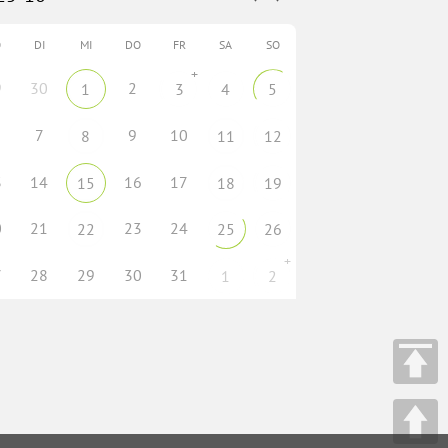
O
DI
MI
DO
FR
SA
SO
+
9
30
2
1
3
4
5
7
9
10
8
11
12
3
14
16
17
15
18
19
0
21
23
24
22
25
26
+
7
28
29
30
31
1
2