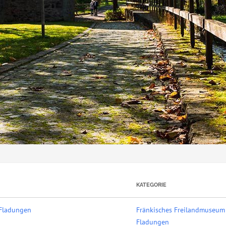
KATEGORIE
 Fladungen
Fränkisches Freilandmuseum
Fladungen