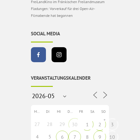
FreiLandKino im Fränkischen Freilandmuseum
Fladungen: Vorverkauf für drei Open-Air-
Filmabende hat begonnen
SOCIAL MEDIA
VERANSTALTUNGSKALENDER
MO
DI
MI
DO
FR
SA
SO
+
27
28
29
30
1
2
3
4
5
6
7
8
9
10