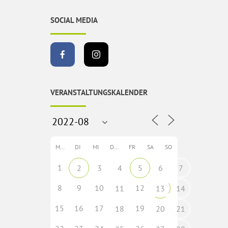
SOCIAL MEDIA
VERANSTALTUNGSKALENDER
MO
DI
MI
DO
FR
SA
SO
1
2
3
4
5
6
7
8
9
10
12
11
13
14
15
16
17
19
18
20
21