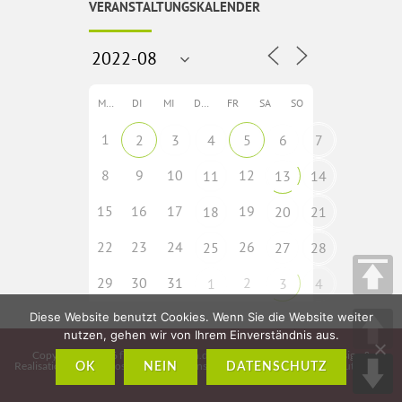
VERANSTALTUNGSKALENDER
MO
DI
MI
DO
FR
SA
SO
1
2
3
4
5
6
7
8
9
10
12
11
13
14
15
16
17
19
18
20
21
22
23
24
26
25
27
28
29
30
31
2
1
3
4
Diese Website benutzt Cookies. Wenn Sie die Website weiter
nutzen, gehen wir von Ihrem Einverständnis aus.
Copyright © 2026
fladungen-rhoen.de
• Idee, Konzeption, Webdesign &
Realisation:
CMS – Cross Media Solutions GmbH – www.crossmediasolutions.de
OK
NEIN
DATENSCHUTZ