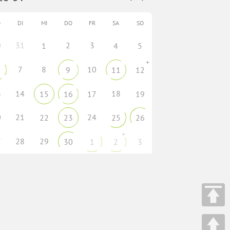
O
DI
MI
DO
FR
SA
SO
0
31
2
3
1
4
5
+
7
8
10
9
11
12
3
14
18
15
16
17
19
0
21
24
22
23
25
26
+
7
28
29
30
1
2
3