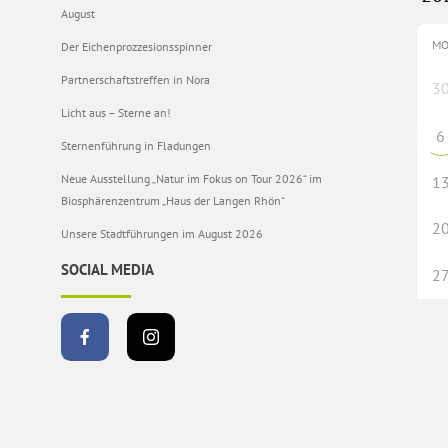
August
M
Der Eichenprozzesionsspinner
Partnerschaftstreffen in Nora
3
Licht aus – Sterne an!
6
Sternenführung in Fladungen
Neue Ausstellung „Natur im Fokus on Tour 2026“ im
1
Biosphärenzentrum „Haus der Langen Rhön“
2
Unsere Stadtführungen im August 2026
SOCIAL MEDIA
2