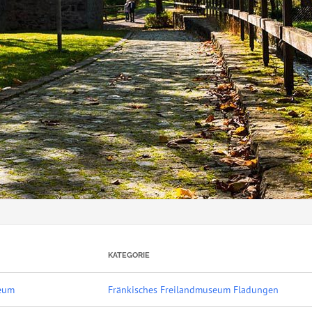
KATEGORIE
seum
Fränkisches Freilandmuseum Fladungen