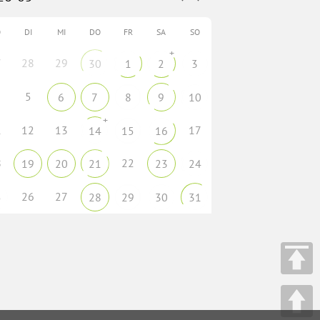
O
DI
MI
DO
FR
SA
SO
+
7
28
29
30
1
2
3
5
6
7
8
9
10
+
1
12
13
17
14
15
16
8
22
19
20
21
23
24
26
27
5
28
29
30
31