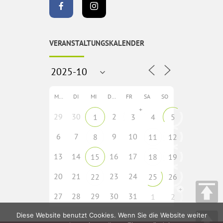
VERANSTALTUNGSKALENDER
MO
DI
MI
DO
FR
SA
SO
+
29
30
2
1
3
4
5
6
7
9
10
8
11
12
13
14
16
17
15
18
19
20
21
23
24
22
25
26
+
27
28
29
30
31
1
2
Diese Website benutzt Cookies. Wenn Sie die Website weiter