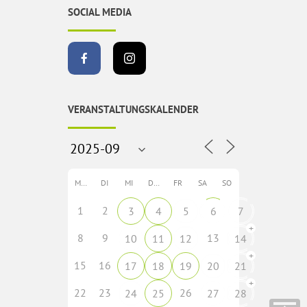
SOCIAL MEDIA
VERANSTALTUNGSKALENDER
MO
DI
MI
DO
FR
SA
SO
1
2
3
4
5
6
7
+
8
9
13
10
11
12
14
+
15
16
17
18
19
20
21
+
22
23
26
24
25
27
28