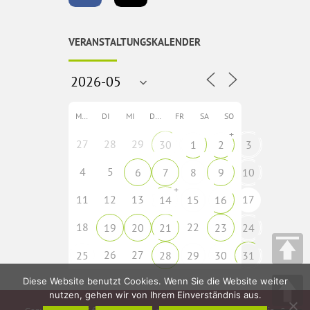
VERANSTALTUNGSKALENDER
MO
DI
MI
DO
FR
SA
SO
+
27
28
29
30
1
2
3
4
5
6
7
8
9
10
+
11
12
13
17
14
15
16
18
22
19
20
21
23
24
26
27
25
28
29
30
31
Diese Website benutzt Cookies. Wenn Sie die Website weiter
nutzen, gehen wir von Ihrem Einverständnis aus.