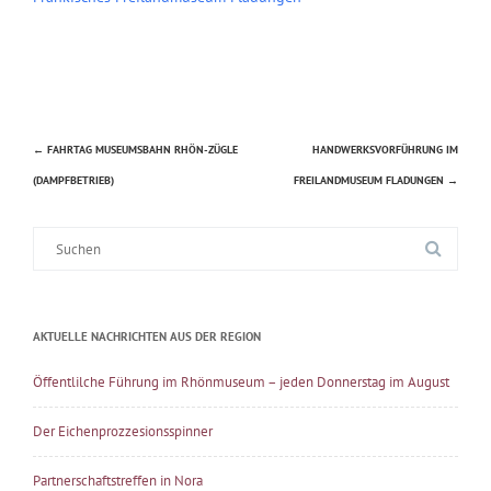
←
FAHRTAG MUSEUMSBAHN RHÖN-ZÜGLE
HANDWERKSVORFÜHRUNG IM
Beitragsnavigation
(DAMPFBETRIEB)
FREILANDMUSEUM FLADUNGEN
→
Suche
nach:
AKTUELLE NACHRICHTEN AUS DER REGION
Öffentlilche Führung im Rhönmuseum – jeden Donnerstag im August
Der Eichenprozzesionsspinner
Partnerschaftstreffen in Nora