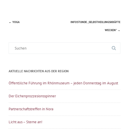
←
YOGA
INFOSTUNDE „SELBSTHEILUNGSKRÄFTE
Beitragsnavigation
WECKEN“
→
Suche
nach:
AKTUELLE NACHRICHTEN AUS DER REGION
Öffentlilche Führung im Rhönmuseum – jeden Donnerstag im August
Der Eichenprozzesionsspinner
Partnerschaftstreffen in Nora
Licht aus – Sterne an!