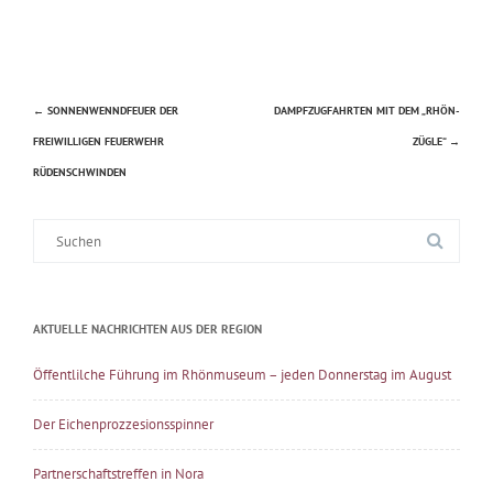
←
SONNENWENNDFEUER DER
DAMPFZUGFAHRTEN MIT DEM „RHÖN-
Beitragsnavigation
FREIWILLIGEN FEUERWEHR
ZÜGLE“
→
RÜDENSCHWINDEN
Suche
nach:
AKTUELLE NACHRICHTEN AUS DER REGION
Öffentlilche Führung im Rhönmuseum – jeden Donnerstag im August
Der Eichenprozzesionsspinner
Partnerschaftstreffen in Nora