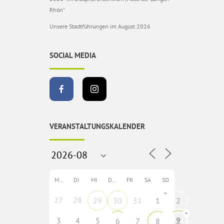
Rhön“
Unsere Stadtführungen im August 2026
SOCIAL MEDIA
VERANSTALTUNGSKALENDER
MO
DI
MI
DO
FR
SA
SO
+
27
28
29
30
31
1
2
+
9
3
4
5
6
7
8