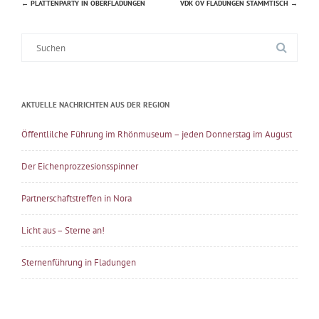
←
PLATTENPARTY IN OBERFLADUNGEN
VDK OV FLADUNGEN STAMMTISCH
→
Beitragsnavigation
Suche
nach:
AKTUELLE NACHRICHTEN AUS DER REGION
Öffentlilche Führung im Rhönmuseum – jeden Donnerstag im August
Der Eichenprozzesionsspinner
Partnerschaftstreffen in Nora
Licht aus – Sterne an!
Sternenführung in Fladungen