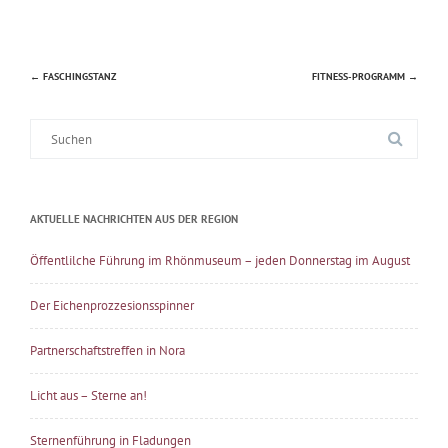
←
FASCHINGSTANZ
FITNESS-PROGRAMM
→
Beitragsnavigation
Suche
nach:
AKTUELLE NACHRICHTEN AUS DER REGION
Öffentlilche Führung im Rhönmuseum – jeden Donnerstag im August
Der Eichenprozzesionsspinner
Partnerschaftstreffen in Nora
Licht aus – Sterne an!
Sternenführung in Fladungen