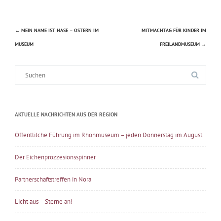
←
MEIN NAME IST HASE – OSTERN IM
MITMACHTAG FÜR KINDER IM
Beitragsnavigation
MUSEUM
FREILANDMUSEUM
→
Suche
nach:
AKTUELLE NACHRICHTEN AUS DER REGION
Öffentlilche Führung im Rhönmuseum – jeden Donnerstag im August
Der Eichenprozzesionsspinner
Partnerschaftstreffen in Nora
Licht aus – Sterne an!