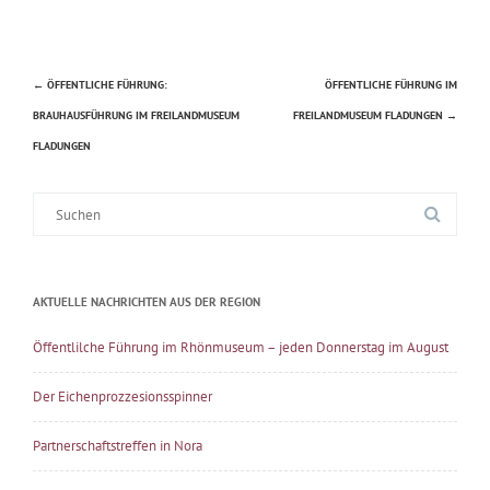
←
ÖFFENTLICHE FÜHRUNG:
ÖFFENTLICHE FÜHRUNG IM
Beitragsnavigation
BRAUHAUSFÜHRUNG IM FREILANDMUSEUM
FREILANDMUSEUM FLADUNGEN
→
FLADUNGEN
Suche
nach:
AKTUELLE NACHRICHTEN AUS DER REGION
Öffentlilche Führung im Rhönmuseum – jeden Donnerstag im August
Der Eichenprozzesionsspinner
Partnerschaftstreffen in Nora