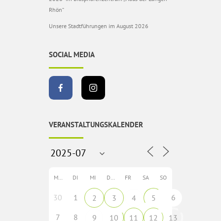
Rhön“
Unsere Stadtführungen im August 2026
SOCIAL MEDIA
VERANSTALTUNGSKALENDER
MO
DI
MI
DO
FR
SA
SO
30
1
6
2
3
4
5
7
8
9
10
11
12
13