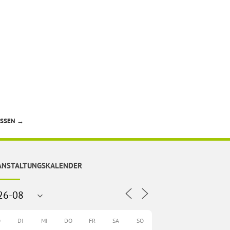
ESSEN
→
ANSTALTUNGSKALENDER
O
DI
MI
DO
FR
SA
SO