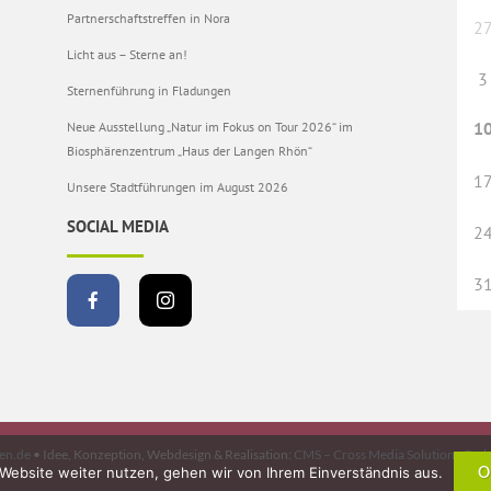
Partnerschaftstreffen in Nora
2
Licht aus – Sterne an!
3
Sternenführung in Fladungen
1
Neue Ausstellung „Natur im Fokus on Tour 2026“ im
Biosphärenzentrum „Haus der Langen Rhön“
1
Unsere Stadtführungen im August 2026
SOCIAL MEDIA
2
3
en.de
• Idee, Konzeption, Webdesign & Realisation:
CMS – Cross Media Solutions Gmb
Website weiter nutzen, gehen wir von Ihrem Einverständnis aus.
O