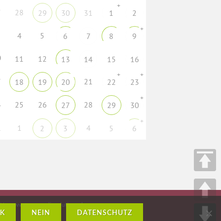
+
7
28
29
30
31
1
2
+
4
5
6
7
8
9
0
11
12
13
14
15
16
+
+
7
21
18
19
20
22
23
+
4
25
26
28
27
29
30
+
1
1
4
2
3
5
6
H – www.crossmediasolutions.de
K
NEIN
DATENSCHUTZ