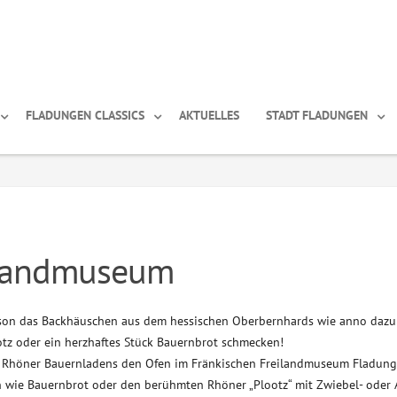
FLADUNGEN CLASSICS
AKTUELLES
STADT FLADUNGEN
ilandmuseum
on das Backhäuschen aus dem hessischen Oberbernhards wie anno dazu
ootz oder ein herzhaftes Stück Bauernbrot schmecken!
s Rhöner Bauernladens den Ofen im Fränkischen Freilandmuseum Fladung
en wie Bauernbrot oder den berühmten Rhöner „Plootz“ mit Zwiebel- oder 