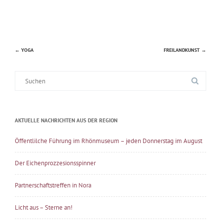
←
YOGA
FREILANDKUNST
→
Beitragsnavigation
Suche
nach:
AKTUELLE NACHRICHTEN AUS DER REGION
Öffentlilche Führung im Rhönmuseum – jeden Donnerstag im August
Der Eichenprozzesionsspinner
Partnerschaftstreffen in Nora
Licht aus – Sterne an!