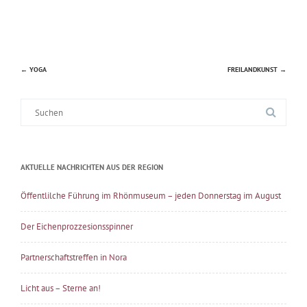
←
YOGA
FREILANDKUNST
→
Beitragsnavigation
Suche
nach:
AKTUELLE NACHRICHTEN AUS DER REGION
Öffentlilche Führung im Rhönmuseum – jeden Donnerstag im August
Der Eichenprozzesionsspinner
Partnerschaftstreffen in Nora
Licht aus – Sterne an!