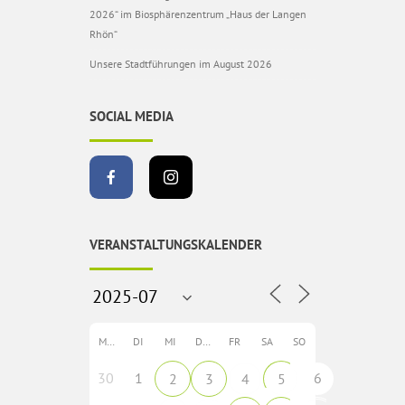
2026“ im Biosphärenzentrum „Haus der Langen
Rhön“
Unsere Stadtführungen im August 2026
SOCIAL MEDIA
VERANSTALTUNGSKALENDER
MO
DI
MI
DO
FR
SA
SO
30
1
6
2
3
4
5