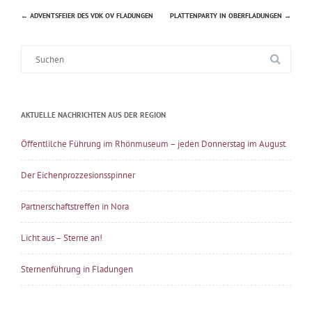
←
ADVENTSFEIER DES VDK OV FLADUNGEN
PLATTENPARTY IN OBERFLADUNGEN
→
Beitragsnavigation
Suche
nach:
AKTUELLE NACHRICHTEN AUS DER REGION
Öffentlilche Führung im Rhönmuseum – jeden Donnerstag im August
Der Eichenprozzesionsspinner
Partnerschaftstreffen in Nora
Licht aus – Sterne an!
Sternenführung in Fladungen