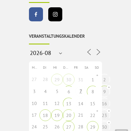
VERANSTALTUNGSKALENDER
MO
DI
MI
DO
FR
SA
SO
+
27
28
29
30
31
1
2
+
7
3
4
5
6
8
9
10
11
12
13
14
15
16
+
+
17
21
18
19
20
22
23
+
24
25
26
28
27
29
30