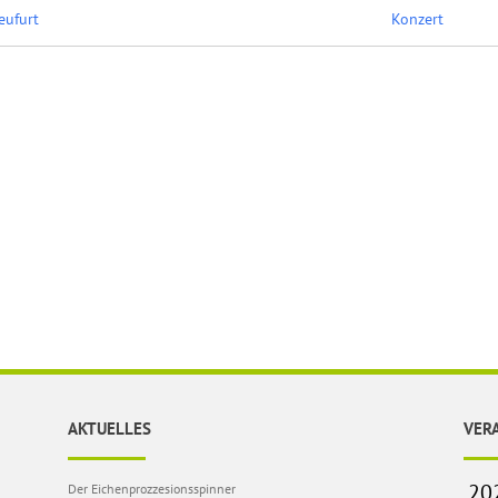
eufurt
Konzert
AKTUELLES
VER
Der Eichenprozzesionsspinner