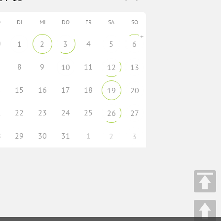
O
DI
MI
DO
FR
SA
SO
+
0
4
1
2
3
5
6
8
9
11
10
12
13
4
15
16
17
18
19
20
1
22
23
24
25
26
27
8
29
30
31
1
2
3