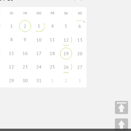
O
DI
MI
DO
FR
SA
SO
+
0
4
1
2
3
5
6
8
9
11
10
12
13
4
15
16
17
18
19
20
1
22
23
24
25
26
27
8
29
30
31
1
2
3