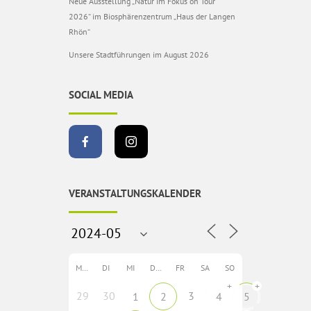
Neue Ausstellung „Natur im Fokus on Tour
2026“ im Biosphärenzentrum „Haus der Langen
Rhön“
Unsere Stadtführungen im August 2026
SOCIAL MEDIA
VERANSTALTUNGSKALENDER
MO
DI
MI
DO
FR
SA
SO
+
+
29
30
3
1
2
4
5