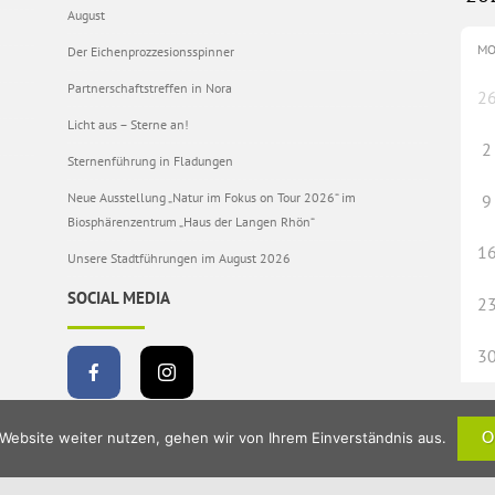
August
M
Der Eichenprozzesionsspinner
Partnerschaftstreffen in Nora
2
Licht aus – Sterne an!
2
Sternenführung in Fladungen
Neue Ausstellung „Natur im Fokus on Tour 2026“ im
9
Biosphärenzentrum „Haus der Langen Rhön“
1
Unsere Stadtführungen im August 2026
SOCIAL MEDIA
2
3
Website weiter nutzen, gehen wir von Ihrem Einverständnis aus.
O