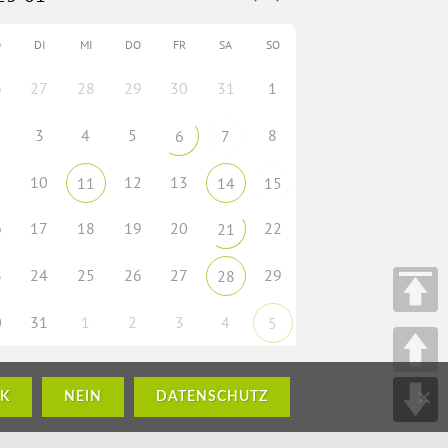
O
DI
MI
DO
FR
SA
SO
6
27
28
29
30
31
1
3
4
5
8
6
7
10
12
13
11
14
15
6
17
18
19
20
22
21
3
24
25
26
27
29
28
0
31
1
2
3
4
5
K
NEIN
DATENSCHUTZ