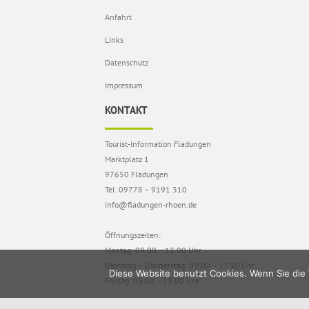
Anfahrt
Links
Datenschutz
Impressum
KONTAKT
Tourist-Information Fladungen
Marktplatz 1
97650 Fladungen
Tel. 09778 – 9191 310
info@fladungen-rhoen.de
Öffnungszeiten:
Montag: 09.00 – 12.00 Uhr
Dienstag – Donnerstag: 09.00 – 17.30 Uhr
Diese Website benutzt Cookies. Wenn Sie die 
Freitag: 09.00 – 13.00 Uhr