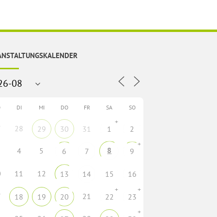
ANSTALTUNGSKALENDER
O
DI
MI
DO
FR
SA
SO
+
7
28
29
30
31
1
2
+
8
4
5
6
7
9
0
11
12
13
14
15
16
+
+
7
21
18
19
20
22
23
+