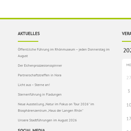
AKTUELLES
VER
Öffentlilche Führung im Rhönmuseum – jeden Donnerstag im
August
M
Der Eichenprozzesionsspinner
Partnerschaftstreffen in Nora
2
Licht aus – Sterne an!
3
Sternenführung in Fladungen
Neue Ausstellung „Natur im Fokus on Tour 2026“ im
1
Biosphärenzentrum „Haus der Langen Rhön“
1
Unsere Stadtführungen im August 2026
SOCIAL MEDIA