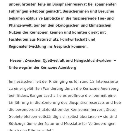
unberührtesten Teile im Biosphärenreservat bei spannenden
Führungen erlebbar gemacht. Besucherinnen und Besucher
bekamen exklusive Einblicke in die faszinierende Tier- und
Pflanzenwelt, lernten den ökologischen und klimatischen
Nutzen der Kernzonen kennen und konnten direkt mit
Fachleuten aus Naturschutz, Forstwirtschaft und
Regionalentwicklung ins Gespräch kommen.
Hessen: Zwischen Quellvielfalt und Hangschluchtwäldern –
Unterwegs in der Kernzone Auersberg
Im hessischen Teil der Rhön ging es für rund 15 Interessierte
zu einer geführten Wanderung durch die Kernzone Auersberg
bei Hilders. Ranger Sascha Heres eröffnete die Tour mit einer
Einführung in die Zonierung des Biosphärenreservats und hob
die besondere Schutzfunktion der Kernzonen hervor: „Diese
Gebiete bleiben vollständig sich selbst überlassen – sie sind
Rückzugsräume der Natur und Messlatte für Veränderungen
durch den Klimawandel.“