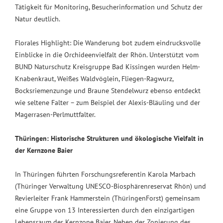
Tätigkeit für Monitoring, Besucherinformation und Schutz der
Natur deutlich.
Florales Highlight: Die Wanderung bot zudem eindrucksvolle
Einblicke in die Orchideenvielfalt der Rhön. Unterstützt vom
BUND Naturschutz Kreisgruppe Bad Kissingen wurden Helm-
Knabenkraut, Weißes Waldvöglein, Fliegen-Ragwurz,
Bocksriemenzunge und Braune Stendelwurz ebenso entdeckt
wie seltene Falter – zum Beispiel der Alexis-Bläuling und der
Magerrasen-Perlmuttfalter.
Thüringen: Historische Strukturen und ökologische Vielfalt in
der Kernzone Baier
In Thüringen führten Forschungsreferentin Karola Marbach
(Thüringer Verwaltung UNESCO-Biosphärenreservat Rhön) und
Revierleiter Frank Hammerstein (ThüringenForst) gemeinsam
eine Gruppe von 13 Interessierten durch den einzigartigen
Lebensraum der Kernzone Baier. Neben der Zonierung des