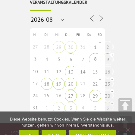
VERANSTALTUNGSKALENDER
MO
DI
MI
DO
FR
SA
SO
+
27
28
29
30
31
1
2
+
8
3
4
5
6
7
9
10
11
12
13
14
15
16
+
+
17
21
18
19
20
22
23
+
24
25
26
28
27
29
30
+
31
1
4
2
3
5
6
Diese Website benutzt Cookies. Wenn Sie die Website weiter
nutzen, gehen wir von Ihrem Einverständnis aus.
Copyright © 2026
fladungen-rhoen.de
• Idee, Konzeption, Webdesign &