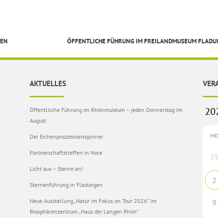
GEN
ÖFFENTLICHE FÜHRUNG IM FREILANDMUSEUM FLAD
AKTUELLES
VER
Öffentlilche Führung im Rhönmuseum – jeden Donnerstag im
August
M
Der Eichenprozzesionsspinner
Partnerschaftstreffen in Nora
2
Licht aus – Sterne an!
2
Sternenführung in Fladungen
Neue Ausstellung „Natur im Fokus on Tour 2026“ im
9
Biosphärenzentrum „Haus der Langen Rhön“