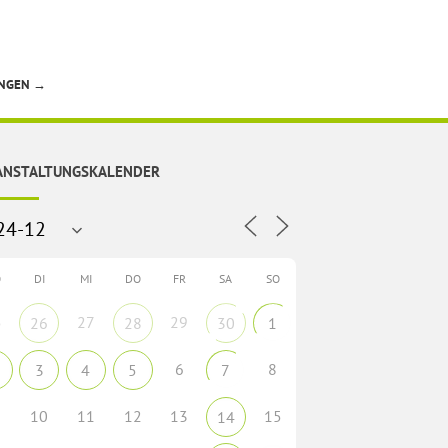
UNGEN
→
ANSTALTUNGSKALENDER
O
DI
MI
DO
FR
SA
SO
5
27
29
26
28
30
1
6
8
3
4
5
7
10
11
12
13
15
14