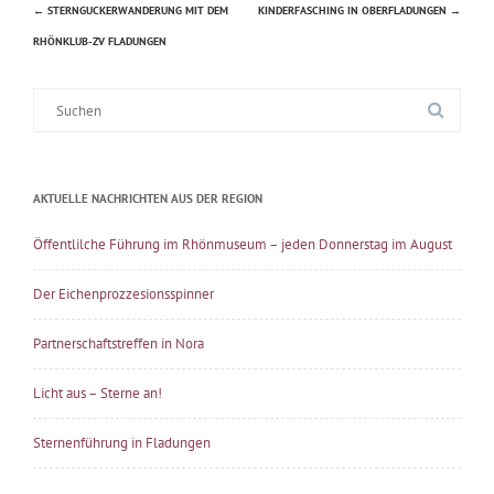
←
STERNGUCKERWANDERUNG MIT DEM
KINDERFASCHING IN OBERFLADUNGEN
→
Beitragsnavigation
RHÖNKLUB-ZV FLADUNGEN
Suche
nach:
AKTUELLE NACHRICHTEN AUS DER REGION
Öffentlilche Führung im Rhönmuseum – jeden Donnerstag im August
Der Eichenprozzesionsspinner
Partnerschaftstreffen in Nora
Licht aus – Sterne an!
Sternenführung in Fladungen