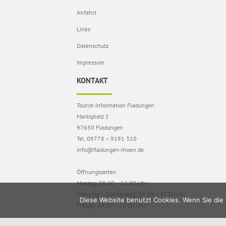
Anfahrt
Links
Datenschutz
Impressum
KONTAKT
Tourist-Information Fladungen
Marktplatz 1
97650 Fladungen
Tel. 09778 – 9191 310
info@fladungen-rhoen.de
Öffnungszeiten:
Montag: 09.00 – 12.00 Uhr
Dienstag – Donnerstag: 09.00 – 17.30 Uhr
Diese Website benutzt Cookies. Wenn Sie die 
Freitag: 09.00 – 13.00 Uhr