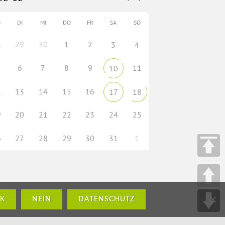
O
DI
MI
DO
FR
SA
SO
8
29
30
1
2
3
4
6
7
8
9
11
10
2
13
14
15
16
17
18
9
20
21
22
23
24
25
6
27
28
29
30
31
1
K
NEIN
DATENSCHUTZ