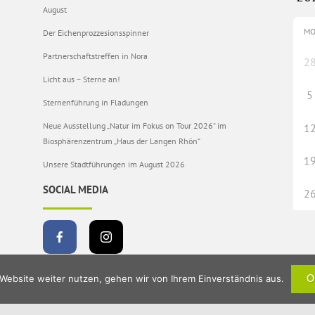
August
M
Der Eichenprozzesionsspinner
Partnerschaftstreffen in Nora
2
Licht aus – Sterne an!
5
Sternenführung in Fladungen
Neue Ausstellung „Natur im Fokus on Tour 2026“ im
1
Biosphärenzentrum „Haus der Langen Rhön“
1
Unsere Stadtführungen im August 2026
SOCIAL MEDIA
2
Website weiter nutzen, gehen wir von Ihrem Einverständnis aus.
O