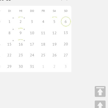
O
DI
MI
DO
FR
SA
SO
+
+
0
1
2
3
4
5
6
+
+
13
8
9
10
11
12
+
+
20
4
15
16
17
18
19
22
23
24
25
26
27
1
8
29
30
31
1
2
3