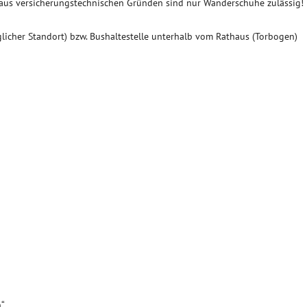
d aus versicherungstechnischen Gründen sind nur Wanderschuhe zulässig!
glicher Standort) bzw. Bushaltestelle unterhalb vom Rathaus (Torbogen)
n“