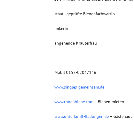
staatl. geprüfte Bienenfachwartin
Imkerin
angehende Kräuterfrau
Mobil 0152-02047146
www.singles-gemeinsam.de
www.rhoenbiene.com
– Bienen mieten
www.unterkunft-fladungen.de
– Gästehaus