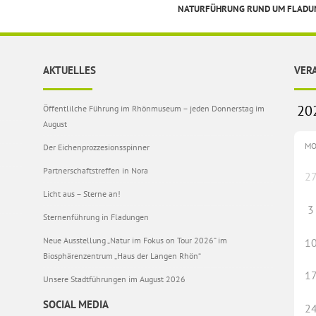
NATURFÜHRUNG RUND UM FLAD
AKTUELLES
VER
Öffentlilche Führung im Rhönmuseum – jeden Donnerstag im
August
M
Der Eichenprozzesionsspinner
Partnerschaftstreffen in Nora
2
Licht aus – Sterne an!
3
Sternenführung in Fladungen
Neue Ausstellung „Natur im Fokus on Tour 2026“ im
1
Biosphärenzentrum „Haus der Langen Rhön“
1
Unsere Stadtführungen im August 2026
SOCIAL MEDIA
2