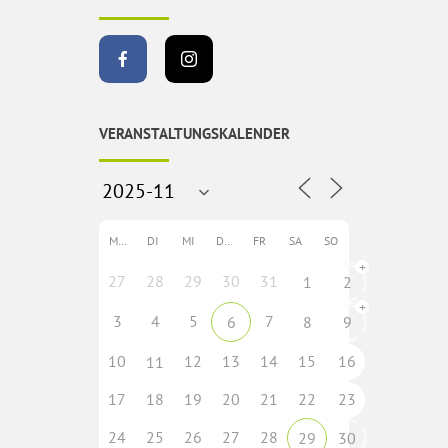
VERANSTALTUNGSKALENDER
MO
DI
MI
DO
FR
SA
SO
+
27
28
29
30
31
1
2
+
3
4
5
7
6
8
9
10
12
13
14
15
16
11
17
18
19
20
21
22
23
24
25
26
27
28
29
30