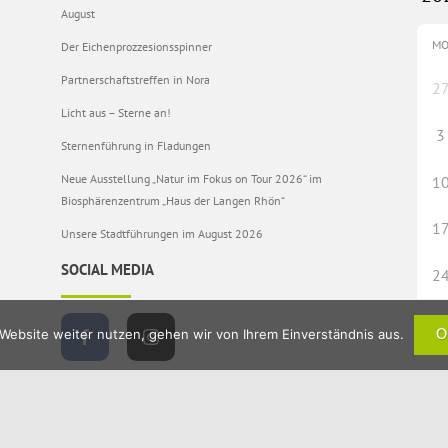
August
M
Der Eichenprozzesionsspinner
Partnerschaftstreffen in Nora
2
Licht aus – Sterne an!
3
Sternenführung in Fladungen
Neue Ausstellung „Natur im Fokus on Tour 2026“ im
1
Biosphärenzentrum „Haus der Langen Rhön“
1
Unsere Stadtführungen im August 2026
SOCIAL MEDIA
2
Website weiter nutzen, gehen wir von Ihrem Einverständnis aus.
O