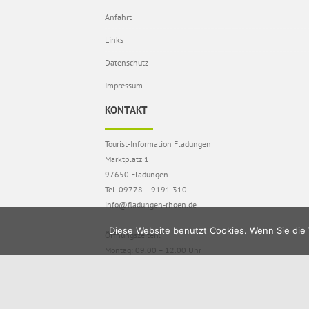
Anfahrt
Links
Datenschutz
Impressum
KONTAKT
Tourist-Information Fladungen
Marktplatz 1
97650 Fladungen
Tel. 09778 – 9191 310
info@fladungen-rhoen.de
Diese Website benutzt Cookies. Wenn Sie die 
Öffnungszeiten:
Montag: 09.00 – 12.00 Uhr
Dienstag – Donnerstag: 09.00 – 17.30 Uhr
Freitag: 09.00 – 13.00 Uhr