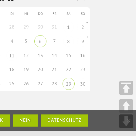
O
DI
MI
DO
FR
SA
SO
+
7
28
29
30
31
1
2
+
4
5
7
6
8
9
0
12
13
14
15
16
11
7
18
19
20
21
22
23
4
25
26
27
28
29
30
K
NEIN
DATENSCHUTZ