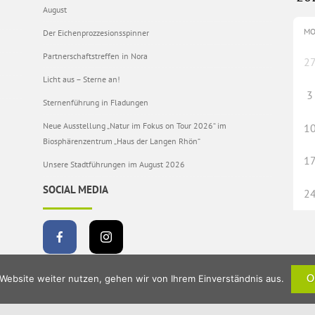
August
M
Der Eichenprozzesionsspinner
Partnerschaftstreffen in Nora
2
Licht aus – Sterne an!
3
Sternenführung in Fladungen
Neue Ausstellung „Natur im Fokus on Tour 2026“ im
1
Biosphärenzentrum „Haus der Langen Rhön“
1
Unsere Stadtführungen im August 2026
SOCIAL MEDIA
2
Website weiter nutzen, gehen wir von Ihrem Einverständnis aus.
O