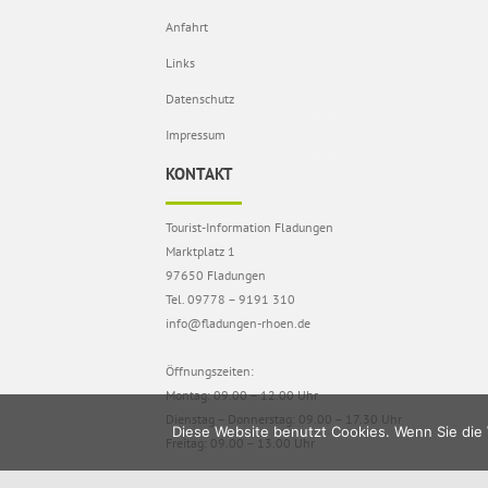
Anfahrt
Links
Datenschutz
Impressum
KONTAKT
Tourist-Information Fladungen
Marktplatz 1
97650 Fladungen
Tel. 09778 – 9191 310
info@fladungen-rhoen.de
Öffnungszeiten:
Montag: 09.00 – 12.00 Uhr
Dienstag – Donnerstag: 09.00 – 17.30 Uhr
Diese Website benutzt Cookies. Wenn Sie die 
Freitag: 09.00 – 13.00 Uhr