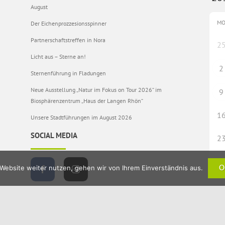
August
M
Der Eichenprozzesionsspinner
Partnerschaftstreffen in Nora
2
Licht aus – Sterne an!
2
Sternenführung in Fladungen
Neue Ausstellung „Natur im Fokus on Tour 2026“ im
9
Biosphärenzentrum „Haus der Langen Rhön“
1
Unsere Stadtführungen im August 2026
SOCIAL MEDIA
2
3
Website weiter nutzen, gehen wir von Ihrem Einverständnis aus.
O