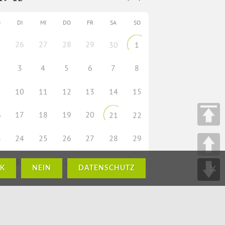
O
DI
MI
DO
FR
SA
SO
26
27
28
29
5
30
1
3
4
5
6
7
8
10
11
12
13
14
15
17
18
19
20
6
21
22
3
24
25
26
27
28
29
0
31
1
2
3
4
5
K
NEIN
DATENSCHUTZ