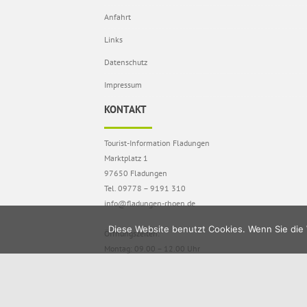
Anfahrt
Links
Datenschutz
Impressum
KONTAKT
Tourist-Information Fladungen
Marktplatz 1
97650 Fladungen
Tel. 09778 – 9191 310
info@fladungen-rhoen.de
Diese Website benutzt Cookies. Wenn Sie die 
Öffnungszeiten:
Montag: 09.00 – 12.00 Uhr
Dienstag – Donnerstag: 09.00 – 17.30 Uhr
Freitag: 09.00 – 13.00 Uhr