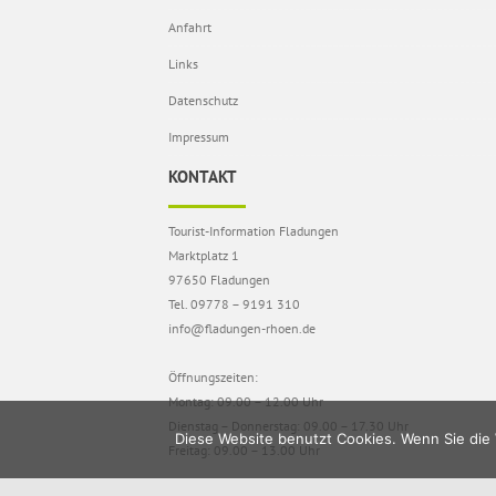
Anfahrt
Links
Datenschutz
Impressum
KONTAKT
Tourist-Information Fladungen
Marktplatz 1
97650 Fladungen
Tel. 09778 – 9191 310
info@fladungen-rhoen.de
Öffnungszeiten:
Montag: 09.00 – 12.00 Uhr
Dienstag – Donnerstag: 09.00 – 17.30 Uhr
Diese Website benutzt Cookies. Wenn Sie die 
Freitag: 09.00 – 13.00 Uhr