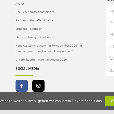
August
M
Der Eichenprozzesionsspinner
Partnerschaftstreffen in Nora
2
Licht aus – Sterne an!
4
Sternenführung in Fladungen
Neue Ausstellung „Natur im Fokus on Tour 2026“ im
1
Biosphärenzentrum „Haus der Langen Rhön“
1
Unsere Stadtführungen im August 2026
SOCIAL MEDIA
2
Website weiter nutzen, gehen wir von Ihrem Einverständnis aus.
O