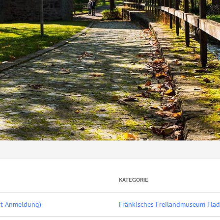
KATEGORIE
it Anmeldung)
Fränkisches Freilandmuseum Fla