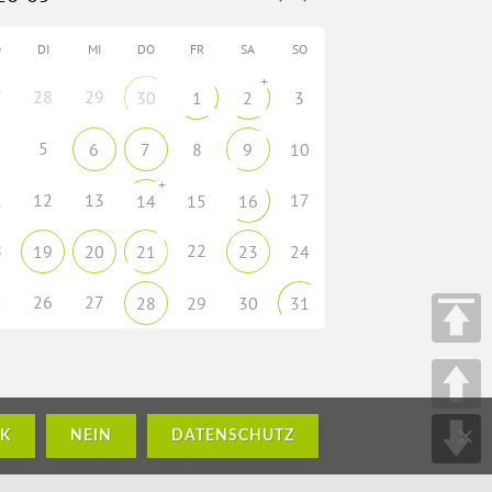
O
DI
MI
DO
FR
SA
SO
+
7
28
29
30
1
2
3
5
6
7
8
9
10
+
1
12
13
17
14
15
16
8
22
19
20
21
23
24
26
27
5
28
29
30
31
K
NEIN
DATENSCHUTZ