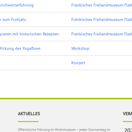
Sprichwörterführung
Fränkisches Freilandmuseum Fla
n zum Frühjahr
Fränkisches Freilandmuseum Fla
gramm mit historischen Rezepten
Fränkisches Freilandmuseum Fla
Wirkung des Yogaflows
Workshop
Konzert
AKTUELLES
VER
Öffentlilche Führung im Rhönmuseum – jeden Donnerstag im